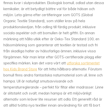
finnas kvar i slutprodukten. Ekologisk bomull, odlad utan dessa
kemikalier, är ett betydligt bättre val för både hälsan och
miljön. Leta gärna efter certifieringar som GOTS (Global
Organic Textile Standard), som ställer krav på hela
produktionskedjan, från odling till färdig produkt, inklusive
sociala aspekter och att bomullen är helt giftfri. En annan
märkning att hålla utkik efter är Oeko-Tex Standard 100, en
hälsomärkning som garanterar att textilen är testad och fri
från skadliga halter av hälsofarliga ämnen, inklusive vissa
färgämnen. När man letar efter GOTS-certifierade plagg eller
specifika märken, kan det vara värt att
utforska sortimentet
hos Kids Brand Store
för att hitta hållbara alternativ. Förutom
bomull finns andra fantastiska naturmaterial som ull, linne och
hampa. Ull är naturligt smutsavvisande och
temperaturreglerande – perfekt för filtar eller madrasser. Linne
är slitstarkt och svalt, medan hampa är ett miljövänligt
alternativ som kräver lite resurser att odla. Ett generellt råd är
att alltid tvätta nya textilier innan användning för att få bort