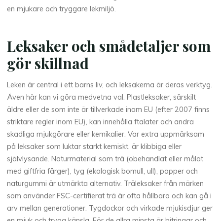
en mjukare och tryggare lekmiljö.
Leksaker och smådetaljer som
gör skillnad
Leken är central i ett barns liv, och leksakerna är deras verktyg.
Även här kan vi göra medvetna val. Plastleksaker, särskilt
äldre eller de som inte är tillverkade inom EU (efter 2007 finns
striktare regler inom EU), kan innehålla ftalater och andra
skadliga mjukgörare eller kemikalier. Var extra uppmärksam
på leksaker som luktar starkt kemiskt, är klibbiga eller
självlysande. Naturmaterial som trä (obehandlat eller målat
med giftfria färger), tyg (ekologisk bomull, ull), papper och
naturgummi är utmärkta alternativ. Träleksaker från märken
som använder FSC-certifierat trä är ofta hållbara och kan gå i
arv mellan generationer. Tygdockor och virkade mjukisdjur ger
en mjuk och trygg känsla. För de allra minsta är bitringar och