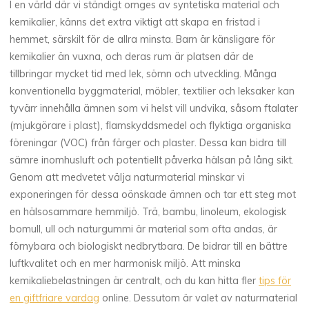
I en värld där vi ständigt omges av syntetiska material och
kemikalier, känns det extra viktigt att skapa en fristad i
hemmet, särskilt för de allra minsta. Barn är känsligare för
kemikalier än vuxna, och deras rum är platsen där de
tillbringar mycket tid med lek, sömn och utveckling. Många
konventionella byggmaterial, möbler, textilier och leksaker kan
tyvärr innehålla ämnen som vi helst vill undvika, såsom ftalater
(mjukgörare i plast), flamskyddsmedel och flyktiga organiska
föreningar (VOC) från färger och plaster. Dessa kan bidra till
sämre inomhusluft och potentiellt påverka hälsan på lång sikt.
Genom att medvetet välja naturmaterial minskar vi
exponeringen för dessa oönskade ämnen och tar ett steg mot
en hälsosammare hemmiljö. Trä, bambu, linoleum, ekologisk
bomull, ull och naturgummi är material som ofta andas, är
förnybara och biologiskt nedbrytbara. De bidrar till en bättre
luftkvalitet och en mer harmonisk miljö. Att minska
kemikaliebelastningen är centralt, och du kan hitta fler
tips för
en giftfriare vardag
online. Dessutom är valet av naturmaterial