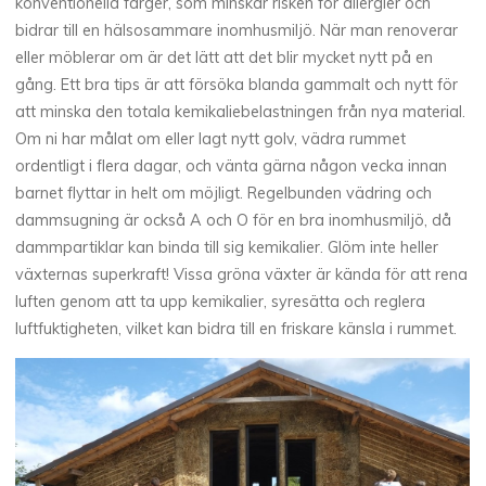
konventionella färger, som minskar risken för allergier och
bidrar till en hälsosammare inomhusmiljö. När man renoverar
eller möblerar om är det lätt att det blir mycket nytt på en
gång. Ett bra tips är att försöka blanda gammalt och nytt för
att minska den totala kemikaliebelastningen från nya material.
Om ni har målat om eller lagt nytt golv, vädra rummet
ordentligt i flera dagar, och vänta gärna någon vecka innan
barnet flyttar in helt om möjligt. Regelbunden vädring och
dammsugning är också A och O för en bra inomhusmiljö, då
dammpartiklar kan binda till sig kemikalier. Glöm inte heller
växternas superkraft! Vissa gröna växter är kända för att rena
luften genom att ta upp kemikalier, syresätta och reglera
luftfuktigheten, vilket kan bidra till en friskare känsla i rummet.