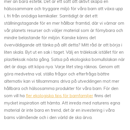
mer än bara estetik. Det är ett sätt att aktivt skapa en
hälsosammare och tryggare miljö för våra barn att växa upp
i, fri från onödiga kemikalier. Samtidigt är det ett
ställningstagande för en mer hållbar framtid, där vi värnar om
vår planets resurser och väljer material som är förnybara och
mindre belastande för miljön. Kanske känns det
överväldigande att tänka på allt detta? Mitt råd är att börja i
liten skala. Byt ut en sak i taget. Välj en träleksak istället för en
plastleksak nästa gång. Satsa på ekologiska bomullslakan när
det är dags att köpa nya. Varje litet steg räknas. Genom att
göra medvetna val, ställa frågor och efterfråga bättre
alternativ kan vi tillsammans driva på utvecklingen mot mer
hållbara och hälsosamma produkter för våra barn. För den
som vill ha
fler ekologiska tips för barnfamiljer
finns det
mycket inspiration att hämta. Att inreda med naturens egna
material är inte bara en trend, det är en investering i våra
barns välmående och i den värld de ska ärva.