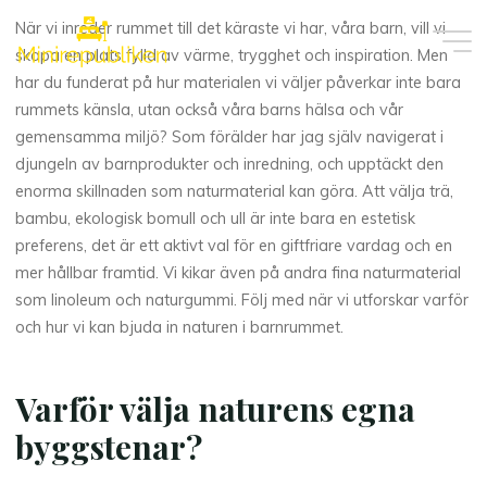
Skip
När vi inreder rummet till det käraste vi har, våra barn, vill vi
to
skapa en plats fylld av värme, trygghet och inspiration. Men
content
har du funderat på hur materialen vi väljer påverkar inte bara
rummets känsla, utan också våra barns hälsa och vår
gemensamma miljö? Som förälder har jag själv navigerat i
djungeln av barnprodukter och inredning, och upptäckt den
enorma skillnaden som naturmaterial kan göra. Att välja trä,
bambu, ekologisk bomull och ull är inte bara en estetisk
preferens, det är ett aktivt val för en giftfriare vardag och en
mer hållbar framtid. Vi kikar även på andra fina naturmaterial
som linoleum och naturgummi. Följ med när vi utforskar varför
och hur vi kan bjuda in naturen i barnrummet.
Varför välja naturens egna
byggstenar?