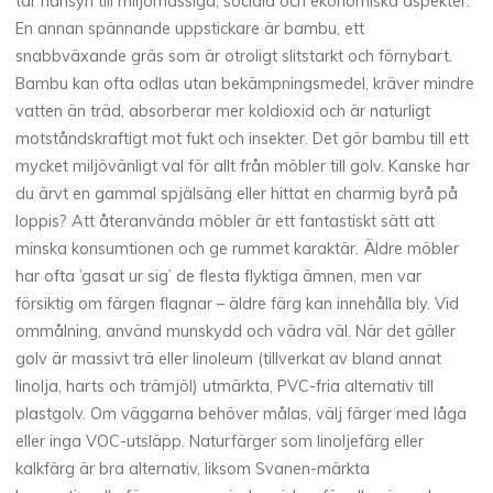
tar hänsyn till miljömässiga, sociala och ekonomiska aspekter.
En annan spännande uppstickare är bambu, ett
snabbväxande gräs som är otroligt slitstarkt och förnybart.
Bambu kan ofta odlas utan bekämpningsmedel, kräver mindre
vatten än träd, absorberar mer koldioxid och är naturligt
motståndskraftigt mot fukt och insekter. Det gör bambu till ett
mycket miljövänligt val för allt från möbler till golv. Kanske har
du ärvt en gammal spjälsäng eller hittat en charmig byrå på
loppis? Att återanvända möbler är ett fantastiskt sätt att
minska konsumtionen och ge rummet karaktär. Äldre möbler
har ofta ’gasat ur sig’ de flesta flyktiga ämnen, men var
försiktig om färgen flagnar – äldre färg kan innehålla bly. Vid
ommålning, använd munskydd och vädra väl. När det gäller
golv är massivt trä eller linoleum (tillverkat av bland annat
linolja, harts och trämjöl) utmärkta, PVC-fria alternativ till
plastgolv. Om väggarna behöver målas, välj färger med låga
eller inga VOC-utsläpp. Naturfärger som linoljefärg eller
kalkfärg är bra alternativ, liksom Svanen-märkta