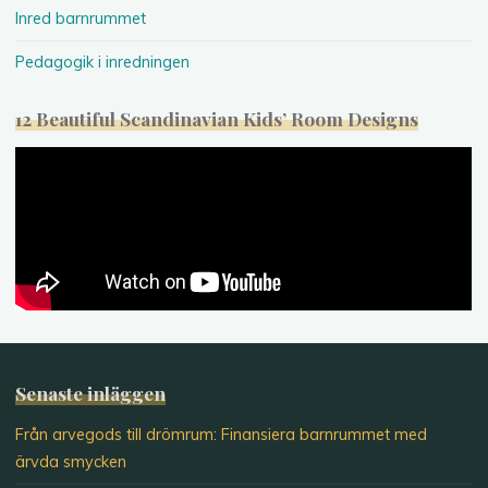
Inred barnrummet
Pedagogik i inredningen
12 Beautiful Scandinavian Kids’ Room Designs
Senaste inläggen
Från arvegods till drömrum: Finansiera barnrummet med
ärvda smycken